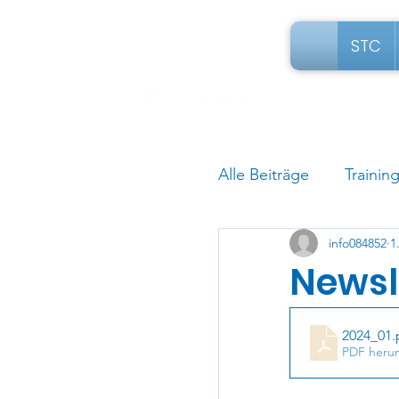
STC
Alle Beiträge
Trainin
info084852
1
Newsle
2024_01
.
PDF herun