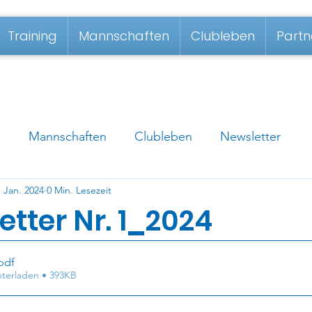
Training
Mannschaften
Clubleben
Partn
g
Mannschaften
Clubleben
Newsletter
. Jan. 2024
0 Min. Lesezeit
tter Nr. 1_2024
pdf
terladen • 393KB