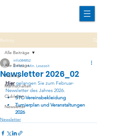
Beitrag
Alle Beiträge
info084852
Alle Beiträge
2. Feb.
1 Min. Lesezeit
Newsletter 2026_02
Training
Hier
gelangen Sie zum Februar-
Mannschaften
Newsletter des Jahres 2026.
Clubleben
STC-Vereinsbekleidung
Turnierplan und Veranstaltungen 
Newsletter
2026
Newsletter