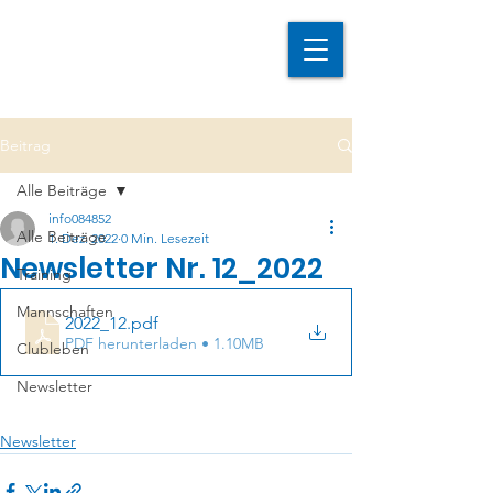
Beitrag
Alle Beiträge
info084852
Alle Beiträge
1. Dez. 2022
0 Min. Lesezeit
Newsletter Nr. 12_2022
Training
Mannschaften
2022_12
.pdf
PDF herunterladen • 1.10MB
Clubleben
Newsletter
Newsletter