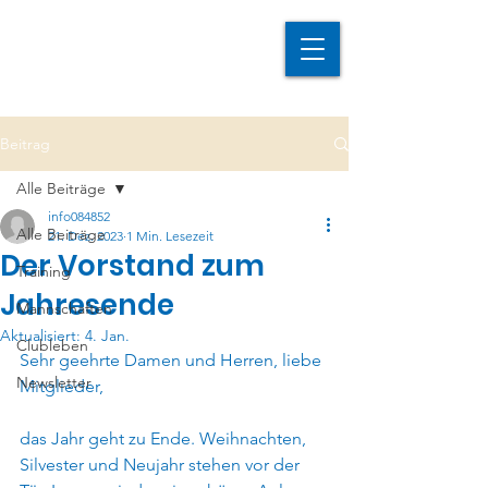
Beitrag
Alle Beiträge
info084852
Alle Beiträge
21. Dez. 2023
1 Min. Lesezeit
Der Vorstand zum
Training
Jahresende
Mannschaften
Aktualisiert:
4. Jan.
Clubleben
Sehr geehrte Damen und Herren, liebe 
Newsletter
Mitglieder,
das Jahr geht zu Ende. Weihnachten, 
Silvester und Neujahr stehen vor der 