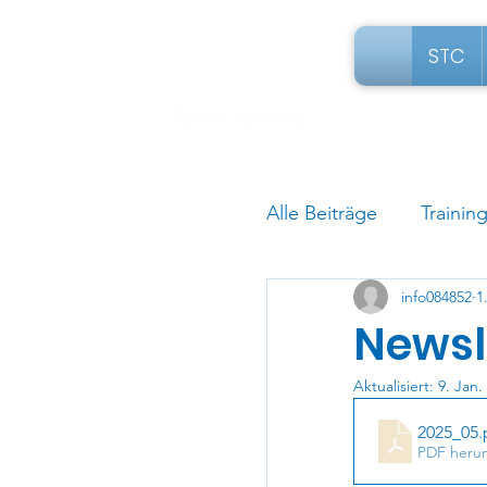
STC
Alle Beiträge
Trainin
info084852
1
Newsl
Aktualisiert:
9. Jan.
2025_05
.
PDF herun