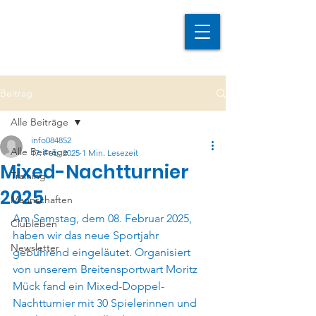
Beitrag
Alle Beiträge
info084852
Alle Beiträge
17. Feb. 2025
1 Min. Lesezeit
Mixed-Nachtturnier
Training
2025
Mannschaften
Am Samstag, dem 08. Februar 2025, 
Clubleben
haben wir das neue Sportjahr 
Newsletter
gebührend eingeläutet. Organisiert 
von unserem Breitensportwart Moritz 
Mück fand ein Mixed-Doppel-
Nachtturnier mit 30 Spielerinnen und 