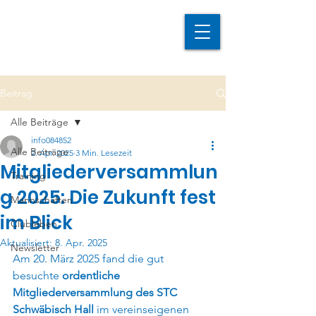
Beitrag
Alle Beiträge
info084852
Alle Beiträge
2. Apr. 2025
3 Min. Lesezeit
Mitgliederversammlun
Training
g 2025: Die Zukunft fest
Mannschaften
im Blick
Clubleben
Aktualisiert:
8. Apr. 2025
Newsletter
Am 20. März 2025 fand die gut 
besuchte 
ordentliche 
Mitgliederversammlung des STC 
Schwäbisch Hall
 im vereinseigenen 