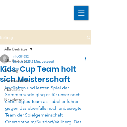
Beitrag
Alle Beiträge
info084852
Alle Beiträge
18. Juli 2025
2 Min. Lesezeit
Kids-Cup Team holt
Training
sich Meisterschaft
Mannschaften
Im fünften und letzten Spiel der 
Clubleben
Sommerrunde ging es für unser noch 
Newsletter
unbesiegtes Team als Tabellenführer 
gegen das ebenfalls noch unbesiegte 
Team der Spielgemeinschaft 
Obersontheim/Sulzdorf/Vellberg. Das 