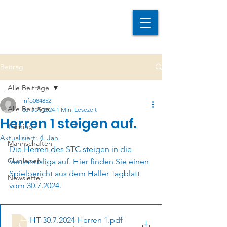
Beitrag
Alle Beiträge
info084852
Alle Beiträge
30. Juli 2024
1 Min. Lesezeit
Herren 1 steigen auf.
Training
Aktualisiert:
4. Jan.
Mannschaften
Die Herren des STC steigen in die 
Clubleben
Verbandsliga auf. Hier finden Sie einen 
Spielbericht aus dem Haller Tagblatt 
Newsletter
vom 30.7.2024.
HT 30.7.2024 Herren 1
.pdf