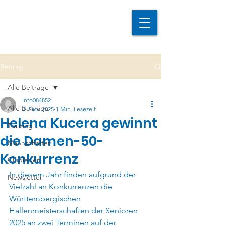
Beitrag
Alle Beiträge
info084852
Alle Beiträge
3. Feb. 2025
1 Min. Lesezeit
Helena Kucera gewinnt
Training
die Damen-50-
Mannschaften
Konkurrenz
Clubleben
In diesem Jahr finden aufgrund der 
Newsletter
Vielzahl an Konkurrenzen die 
Württembergischen 
Hallenmeisterschaften der Senioren 
2025 an zwei Terminen auf der 