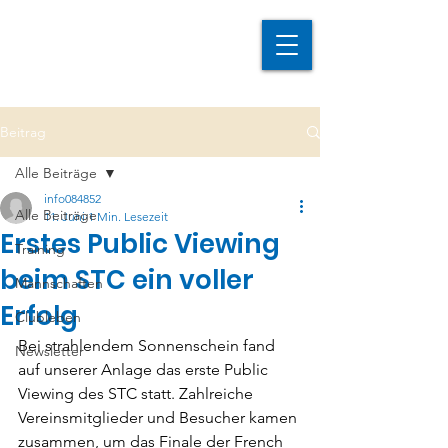
Beitrag
Alle Beiträge
info084852
Alle Beiträge
11. Juni
1 Min. Lesezeit
Erstes Public Viewing
Training
beim STC ein voller
Mannschaften
Erfolg
Clubleben
Bei strahlendem Sonnenschein fand 
Newsletter
auf unserer Anlage das erste Public 
Viewing des STC statt. Zahlreiche 
Vereinsmitglieder und Besucher kamen 
zusammen, um das Finale der French 