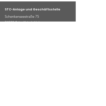
STC-Anlage und Geschäftsstelle
Schenkenseestraße 75
74523 Schwäbisch Hal
Kontaktmöglichkeiten
E-Mail
:
info@stc-schwaebischhall.de
Telefon
:
+49 (0) 791 48919
© 2025 Ski- und Tennisclub
Schwäbisch Hall e.V.
|
Impressum
|
Datenschutz