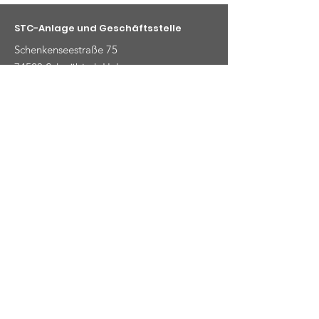
STC-Anlage und Geschäftsstelle
Schenkenseestraße 75
74523 Schwäbisch Hal
Kontaktmöglichkeiten
E-Mail
:
info@stc-schwaebischhall.de
Telefon
:
+49 (0) 791 48919
© 2025 Ski- und Tennisclub
Schwäbisch Hall e.V.
|
Impressum
|
Datenschutz