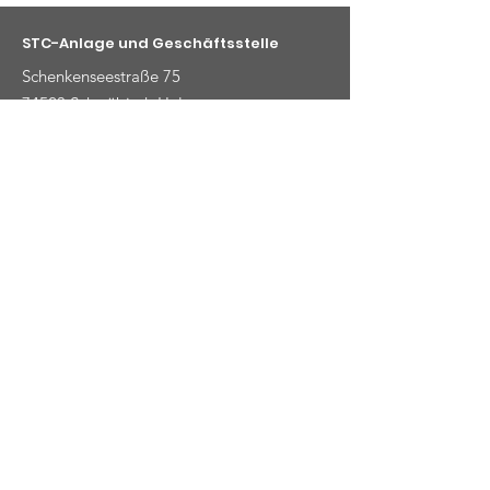
STC-Anlage und Geschäftsstelle
Schenkenseestraße 75
74523 Schwäbisch Hal
Kontaktmöglichkeiten
E-Mail
:
info@stc-schwaebischhall.de
Telefon
:
+49 (0) 791 48919
© 2025 Ski- und Tennisclub
Schwäbisch Hall e.V.
|
Impressum
|
Datenschutz