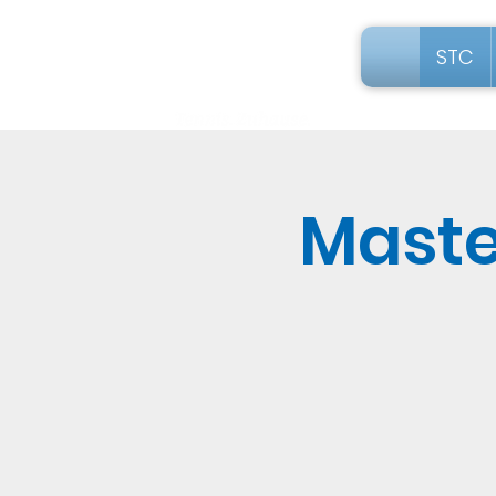
STC
Maste