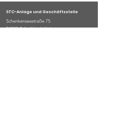
STC-Anlage und Geschäftsstelle
Schenkenseestraße 75
74523 Schwäbisch Hal
Kontaktmöglichkeiten
E-Mail
:
info@stc-schwaebischhall.de
Telefon
:
+49 (0) 791 48919
© 2025 Ski- und Tennisclub
Schwäbisch Hall e.V.
|
Impressum
|
Datenschutz