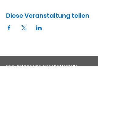
Diese Veranstaltung teilen
STC-Anlage und Geschäftsstelle
Schenkenseestraße 75
74523 Schwäbisch Hal
Kontaktmöglichkeiten
E-Mail
:
info@stc-schwaebischhall.de
Telefon
:
+49 (0) 791 48919