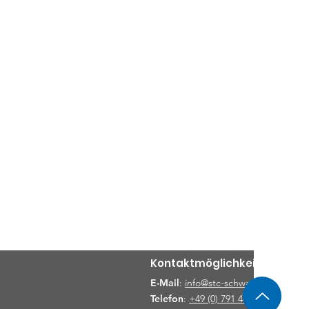
Kontaktmöglichkeiten
E-Mail
:
info@stc-schwaebischhall.de
Telefon
:
+49 (0) 791 48919