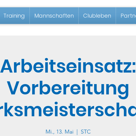
Training
Mannschaften
Clubleben
Partn
Arbeitseinsatz:
Vorbereitung
rksmeistersch
Mi., 13. Mai
  |  
STC