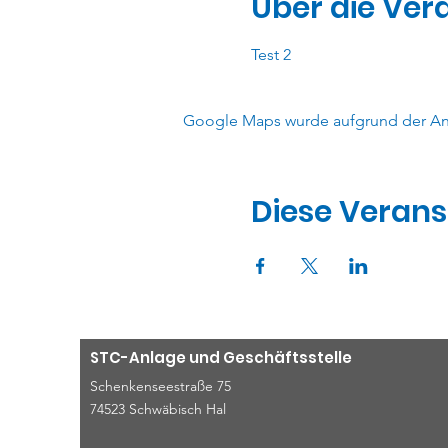
Über die Ver
Test 2
Google Maps wurde aufgrund der Anal
Diese Verans
STC-Anlage und Geschäftsstelle
Schenkenseestraße 75
74523 Schwäbisch Hal