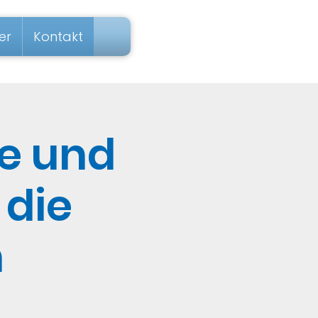
er
Kontakt
ze und
 die
n