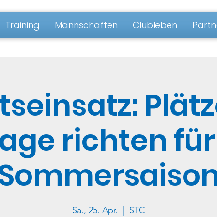
Training
Mannschaften
Clubleben
Partn
tseinsatz: Plät
age richten für
Sommersaiso
Sa., 25. Apr.
  |  
STC