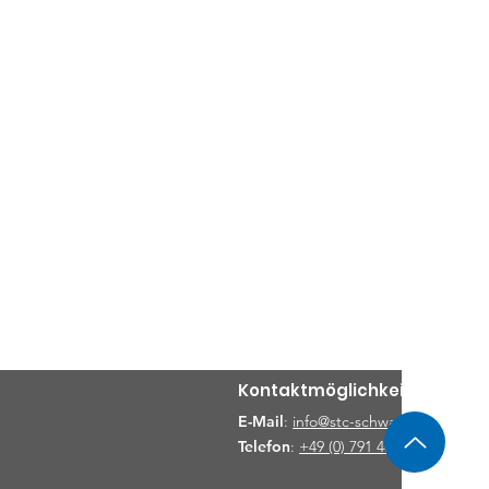
Kontaktmöglichkeiten
E-Mail
:
info@stc-schwaebischhall.de
Telefon
:
+49 (0) 791 48919