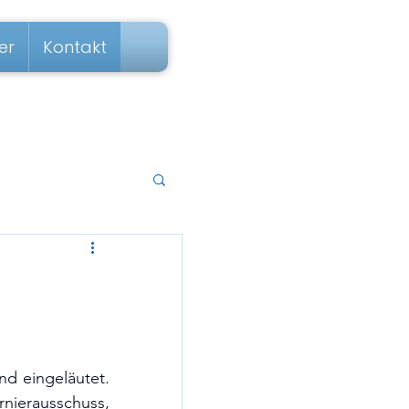
er
Kontakt
d eingeläutet. 
ierausschuss, 