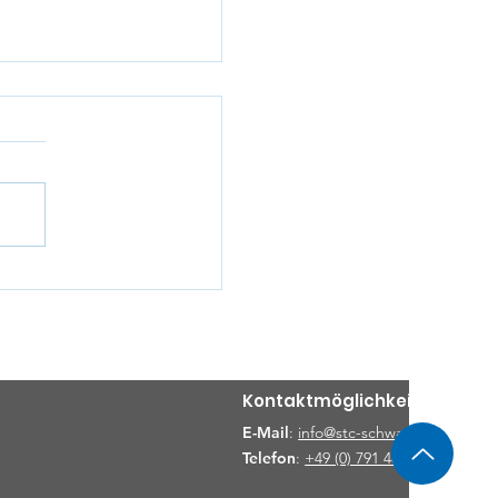
gt bei Tennis-
Saarland
Kontaktmöglichkeiten
E-Mail
:
info@stc-schwaebischhall.de
Telefon
:
+49 (0) 791 48919