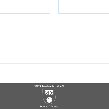
 Region Schwäbisch
Anton Kapp überzeu
r zusammen
Europe-Turnier im 