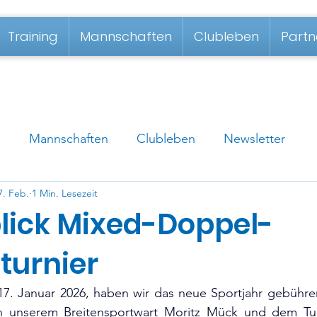
Training
Mannschaften
Clubleben
Partn
g
Mannschaften
Clubleben
Newsletter
7. Feb.
1 Min. Lesezeit
lick Mixed-Doppel-
turnier
7. Januar 2026, haben wir das neue Sportjahr gebühren
n unserem Breitensportwart Moritz Mück und dem Turn