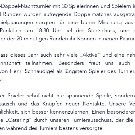
Doppel-Nachtturnier mit 30 Spielerinnen und Spielern in
10 Runden wurden aufregende Doppelmatches ausgetrag
pielpaarungen sorgten für eine bunte Mischung aus 
 Pünktlich um 18:30 Uhr fiel der Startschuss, und d
der der 20-minütigen Runden ihr Können in neuen Paaru
 dass dieses Jahr auch sehr viele „Aktive“ und eine nahe
schaft teilnahmen. Besonders freut uns auch d
on Henri Schnaudigel als jüngstem Spieler des Turniers.
t!
er Spieler schuf nicht nur spannende Spiele, sondern
stausch und das Knüpfen neuer Kontakte. Unsere Vere
lichkeit, sich besser kennenzulernen. Einen besondere
re „Catering“ durch unseren Turnierausschuss, der die 
hen während des Turniers bestens versorgte.