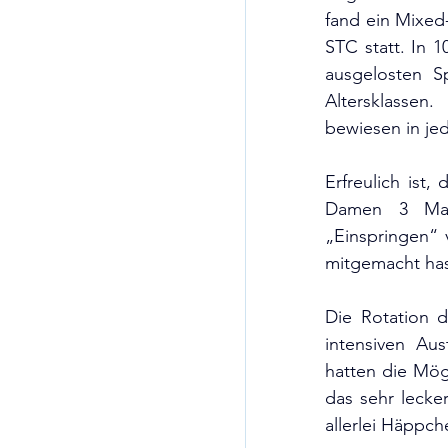
fand ein Mixed-
STC statt. In 
ausgelosten S
Altersklassen.
bewiesen in je
Erfreulich ist,
Damen 3 Mann
„Einspringen“ v
mitgemacht has
Die Rotation d
intensiven Au
hatten die Mög
das sehr lecke
allerlei Häppc