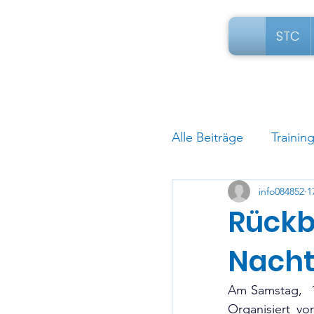
STC
Alle Beiträge
Trainin
info084852
1
Rückb
Nacht
Am Samstag,  1
Organisiert vo