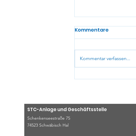
Kommentare
Kommentar verfassen...
Tennisvereine der
Hall rücken enge
STC-Anlage und Geschäftsstelle
Schenkenseestraße 75
74523 Schwäbisch Hal