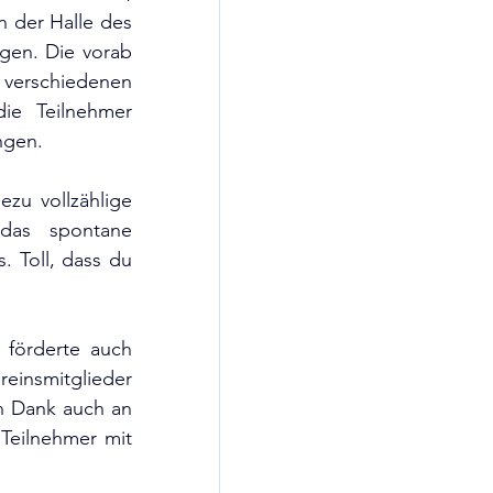
 der Halle des 
en. Die vorab 
verschiedenen 
ie Teilnehmer 
ngen.
zu vollzählige 
as spontane 
 Toll, dass du 
 förderte auch 
insmitglieder 
n Dank auch an 
Teilnehmer mit 