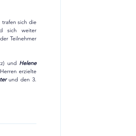
rafen sich die 
 sich weiter 
der Teilnehmer 
atz) und 
Helene 
 (3. Platz) den 1. Platz bei den Damen belegen. Bei den Herren erzielte 
ter
 und den 3. 