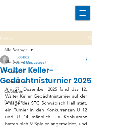
Beitrag
Alle Beiträge
info084852
Alle Beiträge
6. Jan.
2 Min. Lesezeit
Walter Keller-
Training
Gedächtnisturnier 2025
Mannschaften
Am 27. Dezember 2025 fand das 12. 
Clubleben
Walter Keller Gedächtnisturnier auf der 
Newsletter
Anlage des STC Schwäbisch Hall statt, 
ein Turnier in den Konkurrenzen U 12 
und U 14 männlich. Je Konkurrenz 
hatten sich 9 Spieler angemeldet, und 