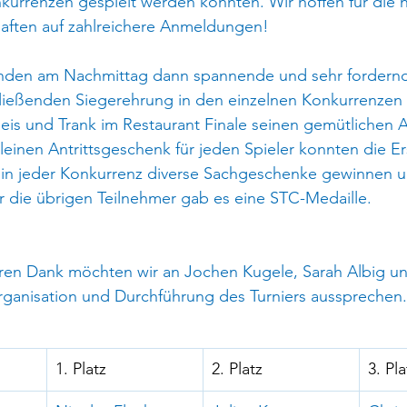
nkurrenzen gespielt werden konnten. Wir hoffen für die 
aften auf zahlreichere Anmeldungen!
den am Nachmittag dann spannende und sehr fordernde
hließenden Siegerehrung in den einzelnen Konkurrenzen s
eis und Trank im Restaurant Finale seinen gemütlichen A
inen Antrittsgeschenk für jeden Spieler konnten die Ers
n in jeder Konkurrenz diverse Sachgeschenke gewinnen u
r die übrigen Teilnehmer gab es eine STC-Medaille.
en Dank möchten wir an Jochen Kugele, Sarah Albig un
rganisation und Durchführung des Turniers aussprechen.
1. Platz
2. Platz
3. Pla