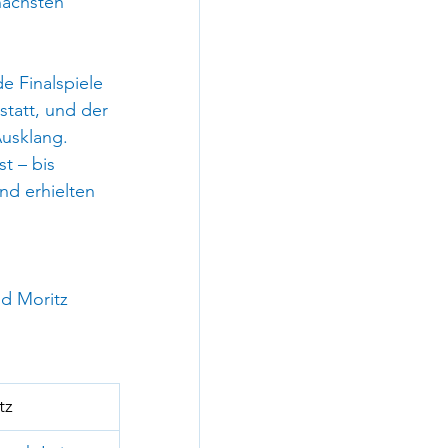
nächsten 
 Finalspiele 
tatt, und der 
usklang. 
t – bis 
nd erhielten 
d Moritz 
 
tz