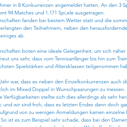
nehmer in 8 Konkurrenzen angemeldet hatten. An den 3 S
mt 94 Matches und 1.171 Spi,ele ausgetragen.
rschaften fanden bei bestem Wetter statt und die somm
erlangten den Teilnehmern, neben den herausfordernde
einiges ab.
rschaften boten eine ideale Gelegenheit, um sich näher
freut uns sehr, dass vom Tennisanfänger bis hin zum Train
lichsten Spielstärken und Altersklassen teilgenommen ha
Jahr war, dass es neben den Einzelkonkurrenzen auch di
tzlich im Mixed Doppel in Wunschpaarungen zu messen. 
e Verfügbarkeiten stellte sich dies allerdings als sehr he
, und wir sind froh, dass es letzten Endes dann doch ga
Aufgrund von zu wenigen Anmeldungen kamen einzelne 
 So ist es zum Beispiel sehr schade, dass bei den Damen