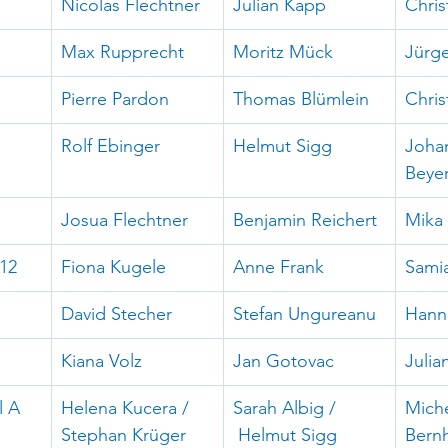
Nicolas Flechtner
Julian Kapp
Chris
Max Rupprecht
Moritz Mück
Jürge
Pierre Pardon
Thomas Blümlein
Chri
Rolf Ebinger
Helmut Sigg
Joha
Beye
Josua Flechtner
Benjamin Reichert
Mika
12
Fiona Kugele
Anne Frank
Samia
David Stecher
Stefan Ungureanu
Hanne
Kiana Volz
Jan Gotovac
Julia
l A
Helena Kucera / 
Sarah Albig / 
Miche
Stephan Krüger
 Helmut Sigg
Bern