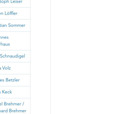
toph Leiser
n Löffler
stian Sommer
nnes 
rhaus
 Schnaudigel
 Volz
s Betzler
n Keck
l Brehmer / 
hard Brehmer