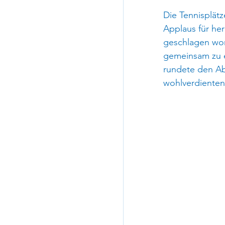
Die Tennisplät
Applaus für he
geschlagen word
gemeinsam zu e
rundete den Ab
wohlverdienten