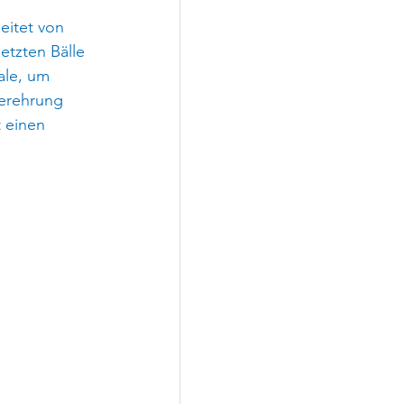
eitet von 
tzten Bälle 
ale, um 
gerehrung 
 einen 