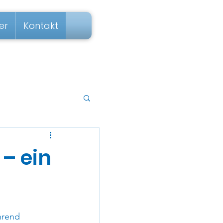
er
Kontakt
– ein
hrend 