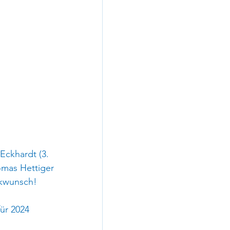
Eckhardt (3. 
omas Hettiger 
ckwunsch!
ür 2024 