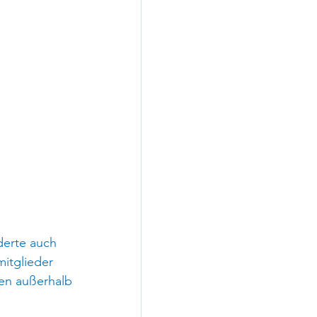
derte auch 
itglieder 
en außerhalb 