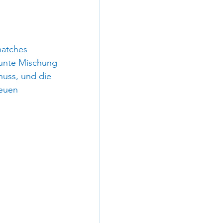
matches 
bunte Mischung 
huss, und die 
euen 