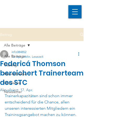
Beitrag
Alle Beiträge
info084852
Alle Beiträge
12. Apr.
2 Min. Lesezeit
Federicá Thomson
Training
bereichert Trainerteam
Mannschaften
des STC
Clubleben
Aktualisiert:
17. Apr.
Newsletter
Trainerkapazitäten sind schon immer 
entscheidend für die Chance, allen 
unseren interessierten Mitgliedern ein 
Traininsgsangebot machen zu können. 